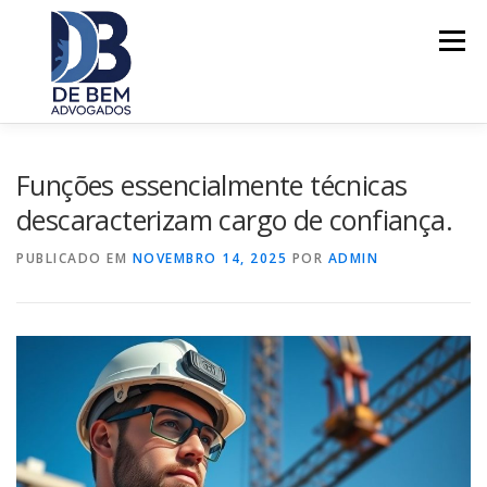
Pular
para
Menu
o
conteúdo
SOBRE
ÁREAS DE ATUAÇÃO
Funções essencialmente técnicas
descaracterizam cargo de confiança.
POR QUE ESCOLHER?
CONTATO
PUBLICADO EM
NOVEMBRO 14, 2025
POR
ADMIN