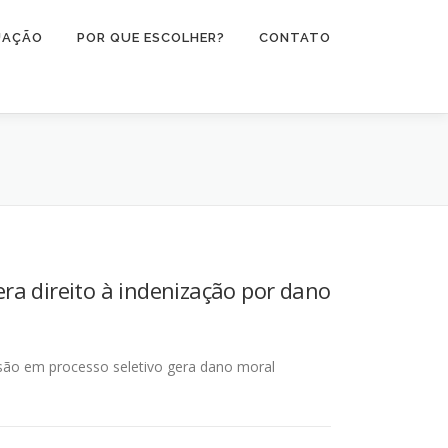
UAÇÃO
POR QUE ESCOLHER?
CONTATO
ra direito à indenização por dano
são em processo seletivo gera dano moral