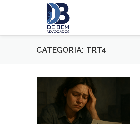
Pular
para
o
conteúdo
CATEGORIA:
TRT4