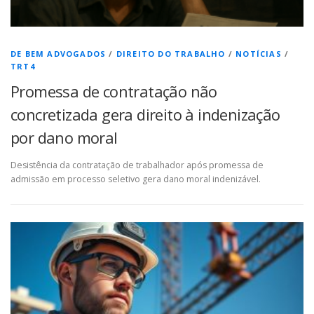
DE BEM ADVOGADOS
/
DIREITO DO TRABALHO
/
NOTÍCIAS
/
TRT4
Promessa de contratação não
concretizada gera direito à indenização
por dano moral
Desistência da contratação de trabalhador após promessa de
admissão em processo seletivo gera dano moral indenizável.