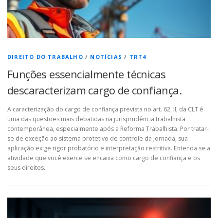
DIREITO DO TRABALHO
/
NOTÍCIAS
/
TRT4
Funções essencialmente técnicas
descaracterizam cargo de confiança.
A caracterização do cargo de confiança prevista no art. 62, II, da CLT é
uma das questões mais debatidas na jurisprudência trabalhista
contemporânea, especialmente após a Reforma Trabalhista. Por tratar-
se de exceção ao sistema protetivo de controle da jornada, sua
aplicação exige rigor probatório e interpretação restritiva. Entenda se a
atividade que você exerce se encaixa como cargo de confiança e os
seus direitos.