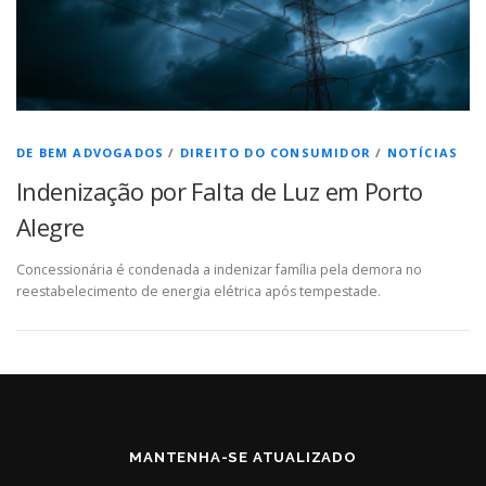
DE BEM ADVOGADOS
/
DIREITO DO CONSUMIDOR
/
NOTÍCIAS
Indenização por Falta de Luz em Porto
Alegre
Concessionária é condenada a indenizar família pela demora no
reestabelecimento de energia elétrica após tempestade.
MANTENHA-SE ATUALIZADO