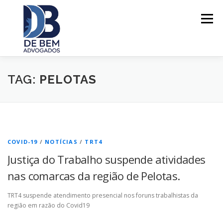
Pular
para
Menu
o
conteúdo
TAG:
PELOTAS
SOBRE
ÁREAS DE ATUAÇÃO
POR QUE ESCOLHER?
CONTATO
COVID-19
/
NOTÍCIAS
/
TRT4
Justiça do Trabalho suspende atividades
nas comarcas da região de Pelotas.
TRT4 suspende atendimento presencial nos foruns trabalhistas da
região em razão do Covid19